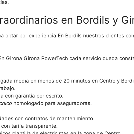
ias.
aordinarios en Bordils y Gi
ca optar por experiencia.En Bordils nuestros clientes c
s.En Girona Girona PowerTech cada servicio queda const
egada media en menos de 20 minutos en Centro y Bordil
rabajo.
 con garantía por escrito.
cnico
homologado para aseguradoras.
ades con contratos de mantenimiento.
con tarifa transparente.
icos plantilla de electricistas en la zona de Centro.