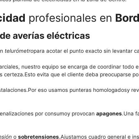
cidad
profesionales en
Bord
de averías eléctricas
an
telurómetro
para acotar el punto exacto sin levantar c
rciales, nuestro equipo se encarga de coordinar todo el
s certeza.Esto evita que el cliente deba preocuparse po
nstalaciones.Por eso usamos punteras homologadosy revi
penalizaciones por consumoy provocan
apagones
.Una f
nsión
o
sobretensiones
.Ajustamos cuadro general e ins