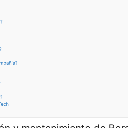
o?
?
ompañía?
?
a?
Tech