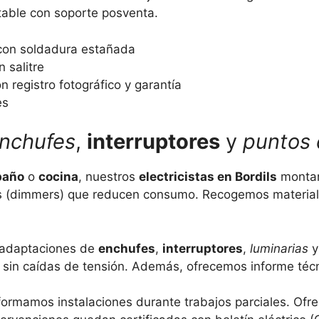
table con soporte posventa.
con soldadura estañada
 salitre
n registro fotográfico y garantía
es
nchufes
,
interruptores
y
puntos 
baño
o
cocina
, nuestros
electricistas en Bordils
mont
es (dimmers) que reducen consumo. Recogemos materia
adaptaciones de
enchufes
,
interruptores
,
luminarias
sin caídas de tensión. Además, ofrecemos informe técni
ormamos instalaciones durante trabajos parciales. Ofr