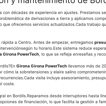
ión y mantenimiento de Bord
s con décadas de experiencia en ajustes. Prestamos ser
roblemática de derivaciones a tierra y aplicamos comp
 lo que ofrecemos servicios actualizados.Cada trabajo q
a rápida a Centro. Antes de empezar, entregamos
presu
ervenciónsegún tu horario.Este sistema reduce esperas
a Girona PowerTech
, lo que se refleja enreseñas y re
rdils?En
Girona Girona PowerTech
llevamos más de 20
ar cómo la sobretensiones y elaire salino comprometen
recurrencias.Cada visita incluye asesoramiento, presu
l coste.
gral en Bordils.Reparamos desde interruptores hasta l
ciones de financiación, lo que facilita la gestión a fam