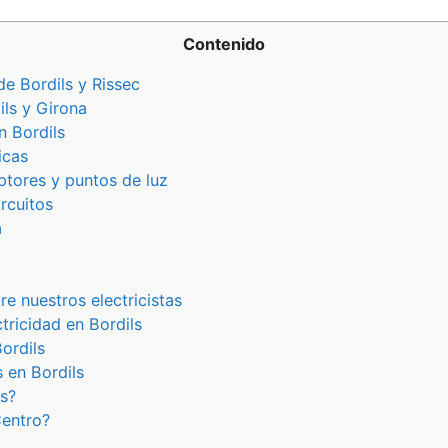
Contenido
de Bordils y Rissec
ils y Girona
n Bordils
icas
ptores y puntos de luz
rcuitos
a
re nuestros electricistas
ctricidad en Bordils
ordils
s en Bordils
ls?
Centro?