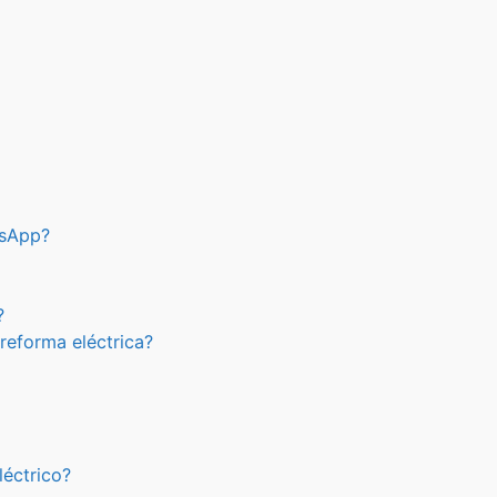
tsApp?
?
reforma eléctrica?
léctrico?