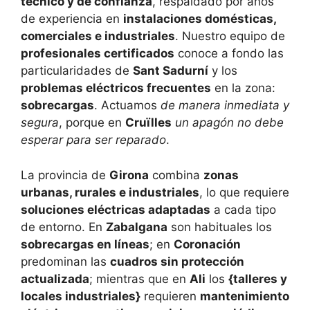
técnico y de confianza
, respaldado por años
de experiencia en
instalaciones domésticas,
comerciales e industriales
. Nuestro equipo de
profesionales certificados
conoce a fondo las
particularidades de
Sant Sadurní
y los
problemas eléctricos frecuentes
en la zona:
sobrecargas
. Actuamos
de manera inmediata y
segura
, porque en
Cruïlles
un apagón no debe
esperar para ser reparado
.
La provincia de
Girona
combina
zonas
urbanas, rurales e industriales
, lo que requiere
soluciones eléctricas adaptadas
a cada tipo
de entorno. En
Zabalgana
son habituales los
sobrecargas en líneas
; en
Coronación
predominan las
cuadros sin protección
actualizada
; mientras que en
Ali
los
{talleres y
locales industriales}
requieren
mantenimiento