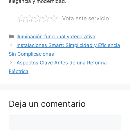
elegancia y modernidad.
Vota este servicio
Categorías
Iluminación funcional y decorativa
Instalaciones Smart: Simplicidad y Eficiencia
Sin Complicaciones
Aspectos Clave Antes de una Reforma
Eléctrica
Deja un comentario
Comentario