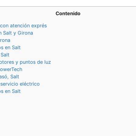
Contenido
 con atención exprés
n Salt y Girona
irona
s en Salt
Salt
ptores y puntos de luz
 PowerTech
asó, Salt
servicio eléctrico
s en Salt