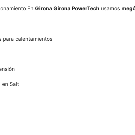
ionamiento.En
Girona Girona PowerTech
usamos
megó
 para calentamientos
tensión
en Salt